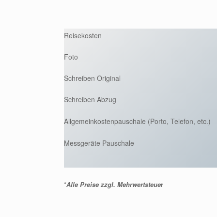
Reisekosten
Foto
Schreiben Original
Schreiben Abzug
Allgemeinkostenpauschale (Porto, Telefon, etc.)
Messgeräte Pauschale
*
Alle Preise zzgl. Mehrwertsteue
r